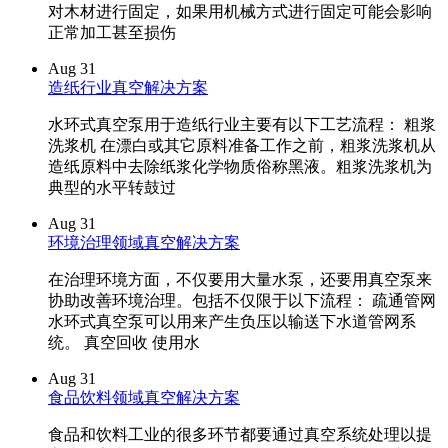
对木材进行固定，如果用机械方式进行固定可能会影响
正常加工甚至损伤
Aug
31
造纸行业真空解决方案
水环式真空泵用于造纸行业主要有以下工艺流程： 粗浆
洗浆机 在漂白或其它原料准备工作之前，粗浆洗浆机从
造纸原料中去除纸浆化学物质俗称黑液。粗浆洗浆机为
典型的水平转鼓过
Aug
31
环境治理领域真空解决方案
在治理环境方面，不仅要用大量水泵，还要用真空泵来
协助改善环境治理。包括不仅限于以下流程： 疏通管网
水环式真空泵可以用来产生负压以输送下水道管网系
统。 真空回收 使用水
Aug
31
食品饮料领域真空解决方案
食品和饮料工业的很多环节都要通过真空系统处理以提