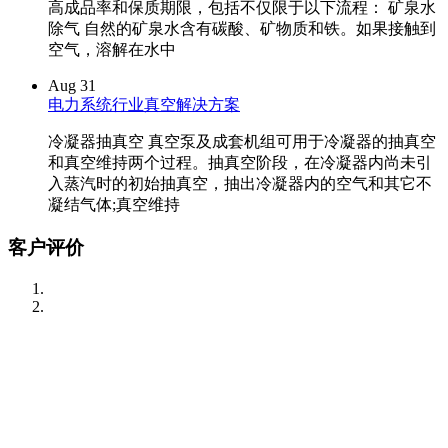
高成品率和保质期限，包括不仅限于以下流程： 矿泉水
除气 自然的矿泉水含有碳酸、矿物质和铁。如果接触到
空气，溶解在水中
Aug
31
电力系统行业真空解决方案
冷凝器抽真空 真空泵及成套机组可用于冷凝器的抽真空
和真空维持两个过程。抽真空阶段，在冷凝器内尚未引
入蒸汽时的初始抽真空，抽出冷凝器内的空气和其它不
凝结气体;真空维持
客户评价