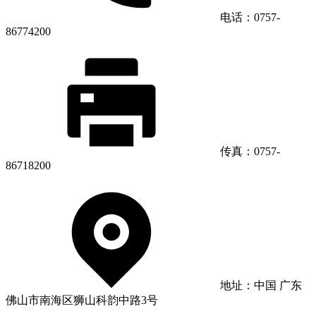
关于我们
竞网官方网站_竞网(中国) 位于广东省佛山市南海区，十余年
专注真空泵设备生产制造。我们坚持以“优质产品，完美服
务”为己任，本公司通过ISO9001质量管理体系，生产过程严
格按照ISO9001质量体系及国家相关行业标准进行生产管理。
严格控制所有生产中的物料选择、加工、制造、检验等流程，
确保所有产品均符合工艺要求和验收标准。力求为广大客户提
供质量可靠的真空设备。
竞网官方网站_竞网(中国)
电话：0757-