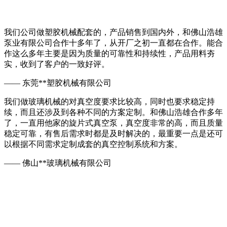
我们公司做塑胶机械配套的，产品销售到国内外，和佛山浩雄
泵业有限公司合作十多年了，从开厂之初一直都在合作。能合
作这么多年主要是因为质量的可靠性和持续性，产品用料夯
实，收到了客户的一致好评。
—— 东莞**塑胶机械有限公司
我们做玻璃机械的对真空度要求比较高，同时也要求稳定持
续，而且还涉及到各种不同的方案定制。和佛山浩雄合作多年
了，一直用他家的旋片式真空泵，真空度非常的高，而且质量
稳定可靠，有售后需求时都是及时解决的，最重要一点是还可
以根据不同需求定制成套的真空控制系统和方案。
—— 佛山**玻璃机械有限公司