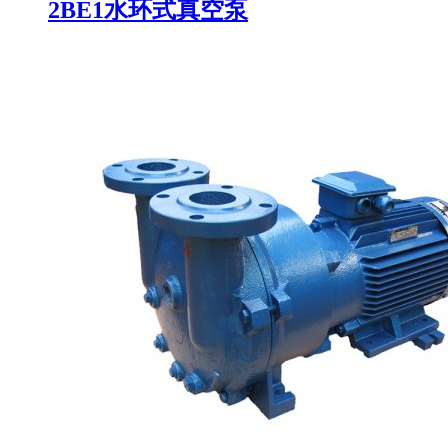
2BE1水环式真空泵