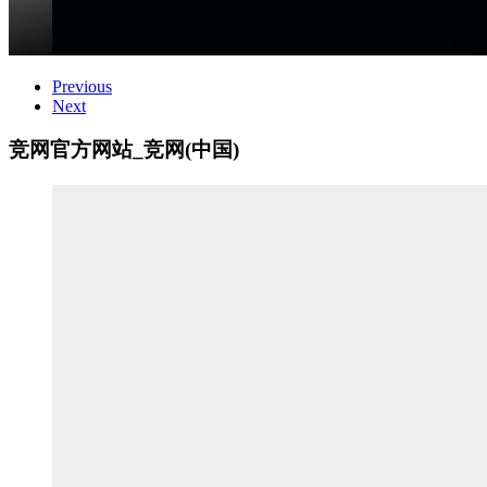
Previous
Next
竞网官方网站_竞网(中国)