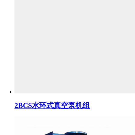
2BCS水环式真空泵机组