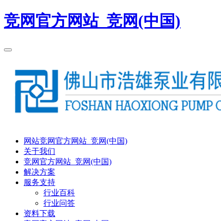
竞网官方网站_竞网(中国)
网站竞网官方网站_竞网(中国)
关于我们
竞网官方网站_竞网(中国)
解决方案
服务支持
行业百科
行业问答
资料下载