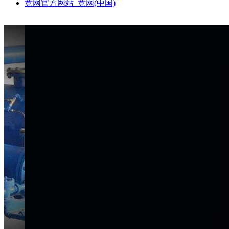
竞网官方网站_竞网(中国)