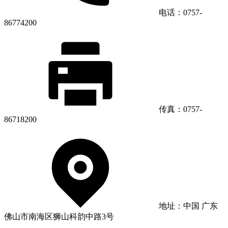
关于我们
竞网官方网站_竞网(中国) 位于广东省佛山市南海区，十余年
专注真空泵设备生产制造。我们坚持以“优质产品，完美服
务”为己任，本公司通过ISO9001质量管理体系，生产过程严
格按照ISO9001质量体系及国家相关行业标准进行生产管理。
严格控制所有生产中的物料选择、加工、制造、检验等流程，
确保所有产品均符合工艺要求和验收标准。力求为广大客户提
供质量可靠的真空设备。
竞网官方网站_竞网(中国)
电话：0757-