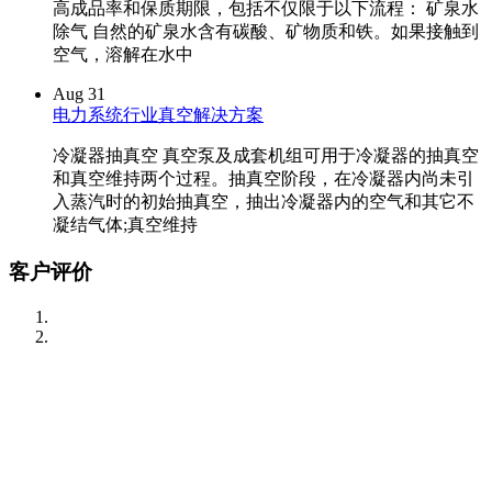
高成品率和保质期限，包括不仅限于以下流程： 矿泉水
除气 自然的矿泉水含有碳酸、矿物质和铁。如果接触到
空气，溶解在水中
Aug
31
电力系统行业真空解决方案
冷凝器抽真空 真空泵及成套机组可用于冷凝器的抽真空
和真空维持两个过程。抽真空阶段，在冷凝器内尚未引
入蒸汽时的初始抽真空，抽出冷凝器内的空气和其它不
凝结气体;真空维持
客户评价