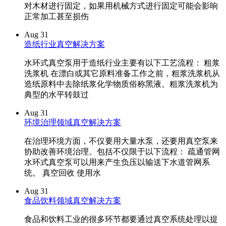
对木材进行固定，如果用机械方式进行固定可能会影响
正常加工甚至损伤
Aug
31
造纸行业真空解决方案
水环式真空泵用于造纸行业主要有以下工艺流程： 粗浆
洗浆机 在漂白或其它原料准备工作之前，粗浆洗浆机从
造纸原料中去除纸浆化学物质俗称黑液。粗浆洗浆机为
典型的水平转鼓过
Aug
31
环境治理领域真空解决方案
在治理环境方面，不仅要用大量水泵，还要用真空泵来
协助改善环境治理。包括不仅限于以下流程： 疏通管网
水环式真空泵可以用来产生负压以输送下水道管网系
统。 真空回收 使用水
Aug
31
食品饮料领域真空解决方案
食品和饮料工业的很多环节都要通过真空系统处理以提