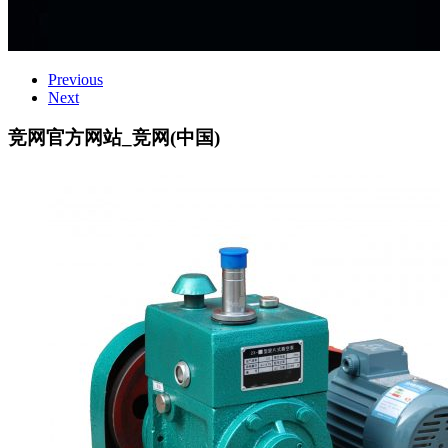
Previous
Next
竞网官方网站_竞网(中国)