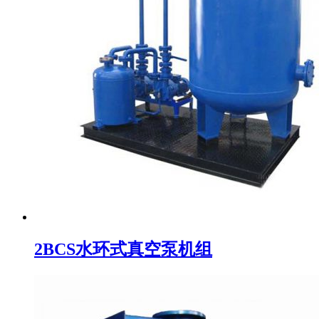
2BCS水环式真空泵机组