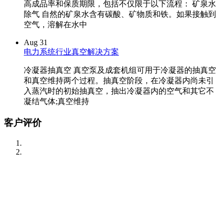
高成品率和保质期限，包括不仅限于以下流程： 矿泉水
除气 自然的矿泉水含有碳酸、矿物质和铁。如果接触到
空气，溶解在水中
Aug
31
电力系统行业真空解决方案
冷凝器抽真空 真空泵及成套机组可用于冷凝器的抽真空
和真空维持两个过程。抽真空阶段，在冷凝器内尚未引
入蒸汽时的初始抽真空，抽出冷凝器内的空气和其它不
凝结气体;真空维持
客户评价